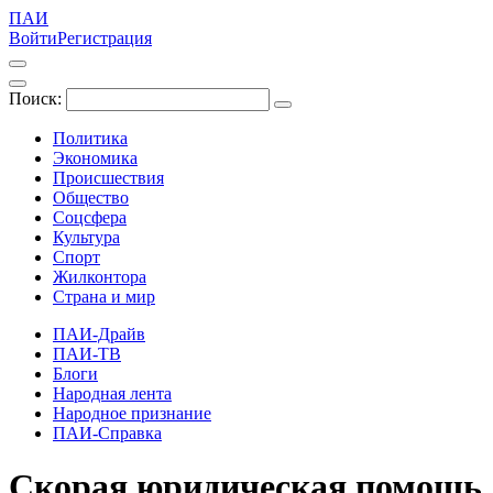
ПАИ
Войти
Регистрация
Поиск:
Политика
Экономика
Происшествия
Общество
Соцсфера
Культура
Спорт
Жилконтора
Страна и мир
ПАИ-Драйв
ПАИ-ТВ
Блоги
Народная лента
Народное признание
ПАИ-Справка
Скорая юридическая помощь