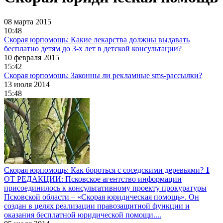
08 марта 2015
10:48
Скорая юрпомощь: Какие лекарства должны выдавать
бесплатно детям до 3-х лет в детской консультации?
10 февраля 2015
15:42
Скорая юрпомощь: Законны ли рекламные sms-рассылки?
13 июля 2014
15:48
Скорая юрпомощь: Как бороться с соседскими деревьями?
1
ОТ РЕДАКЦИИ: Псковское агентство информации
присоединилось к консультативному проекту прокуратуры
Псковской области – «Скорая юридическая помощь». Он
создан в целях реализации правозащитной функции и
оказания бесплатной юридической помощи....