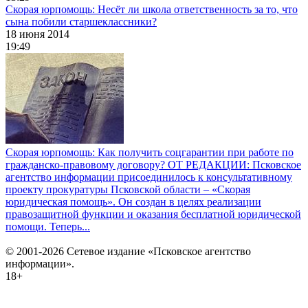
Скорая юрпомощь: Несёт ли школа ответственность за то, что
сына побили старшеклассники?
18 июня 2014
19:49
Скорая юрпомощь: Как получить соцгарантии при работе по
гражданско-правовому договору?
ОТ РЕДАКЦИИ: Псковское
агентство информации присоединилось к консультативному
проекту прокуратуры Псковской области – «Скорая
юридическая помощь». Он создан в целях реализации
правозащитной функции и оказания бесплатной юридической
помощи. Теперь...
© 2001-2026 Сетевое издание «Псковское агентство
информации».
18+