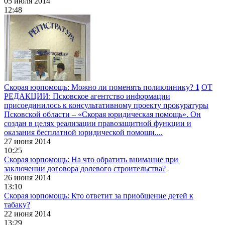
05 июля 2014
12:48
Скорая юрпомощь: Можно ли поменять поликлинику?
1
ОТ
РЕДАКЦИИ: Псковское агентство информации
присоединилось к консультативному проекту прокуратуры
Псковской области – «Скорая юридическая помощь». Он
создан в целях реализации правозащитной функции и
оказания бесплатной юридической помощи....
27 июня 2014
10:25
Скорая юрпомощь: На что обратить внимание при
заключении договора долевого строительства?
26 июня 2014
13:10
Скорая юрпомощь: Кто ответит за приобщение детей к
табаку?
22 июня 2014
13:29